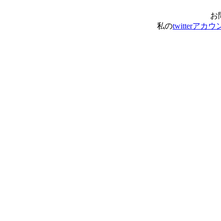
お
私の
twitterアカ